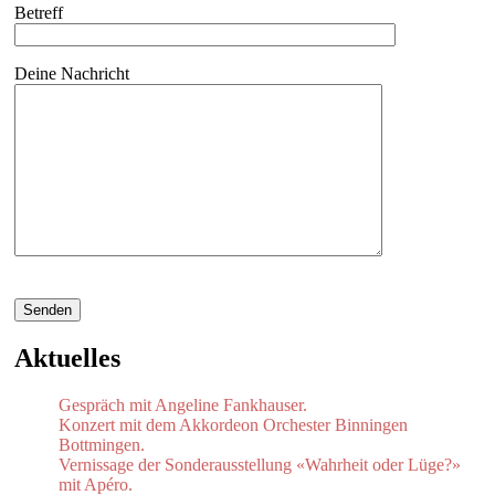
Betreff
Deine Nachricht
Bitte
lasse
dieses
Feld
Aktuelles
leer.
Gespräch mit Angeline Fankhauser.
Konzert mit dem Akkordeon Orchester Binningen
Bottmingen.
Vernissage der Sonderausstellung «Wahrheit oder Lüge?»
mit Apéro.