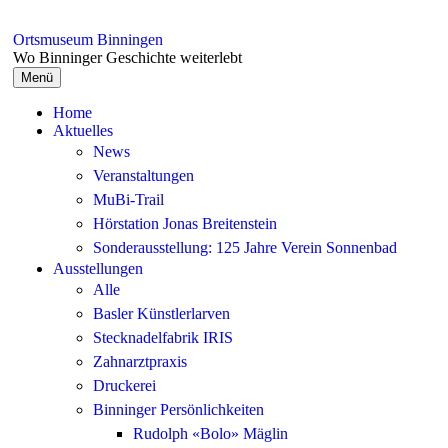
Springe
zum
Ortsmuseum Binningen
Inhalt
Wo Binninger Geschichte weiterlebt
Menü
Home
Aktuelles
News
Veranstaltungen
MuBi-Trail
Hörstation Jonas Breitenstein
Sonderausstellung: 125 Jahre Verein Sonnenbad
Ausstellungen
Alle
Basler Künstlerlarven
Stecknadelfabrik IRIS
Zahnarztpraxis
Druckerei
Binninger Persönlichkeiten
Rudolph «Bolo» Mäglin