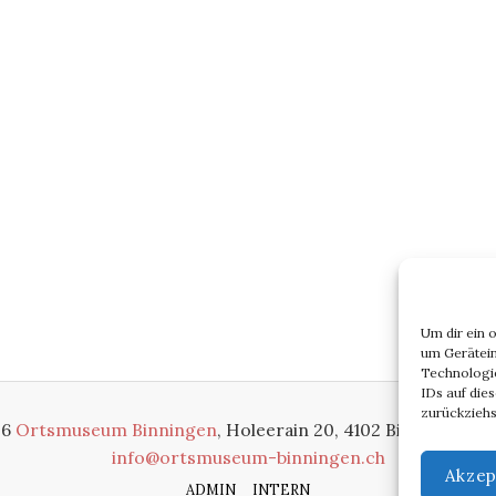
Um dir ein 
um Gerätein
Technologie
IDs auf die
zurückziehs
26
Ortsmuseum Binningen
, Holeerain 20, 4102 Binningen, S
info@ortsmuseum-binningen.ch
Akzep
ADMIN
INTERN