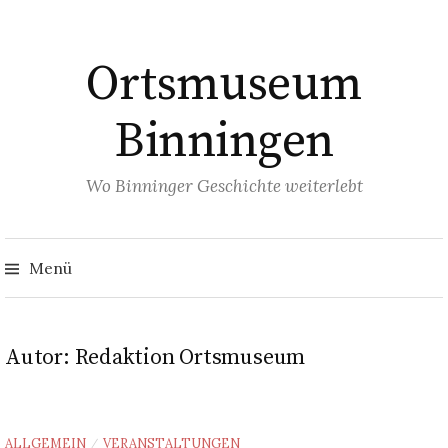
Springe
zum
Ortsmuseum
Inhalt
Binningen
Wo Binninger Geschichte weiterlebt
Such
nach
Menü
Autor:
Redaktion Ortsmuseum
ALLGEMEIN
VERANSTALTUNGEN
/