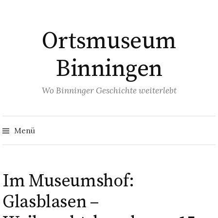
Springe
zum
Ortsmuseum
Inhalt
Binningen
Wo Binninger Geschichte weiterlebt
Such
nach
Menü
Im Museumshof:
Glasblasen –