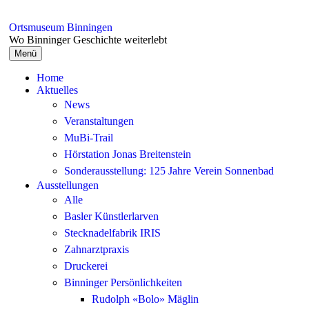
Springe
zum
Ortsmuseum Binningen
Inhalt
Wo Binninger Geschichte weiterlebt
Menü
Home
Aktuelles
News
Veranstaltungen
MuBi-Trail
Hörstation Jonas Breitenstein
Sonderausstellung: 125 Jahre Verein Sonnenbad
Ausstellungen
Alle
Basler Künstlerlarven
Stecknadelfabrik IRIS
Zahnarztpraxis
Druckerei
Binninger Persönlichkeiten
Rudolph «Bolo» Mäglin