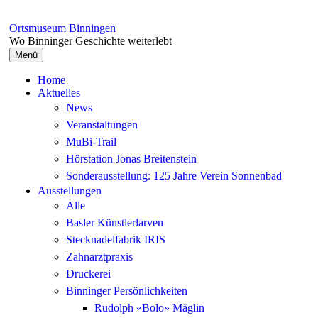
Springe
zum
Ortsmuseum Binningen
Inhalt
Wo Binninger Geschichte weiterlebt
Menü
Home
Aktuelles
News
Veranstaltungen
MuBi-Trail
Hörstation Jonas Breitenstein
Sonderausstellung: 125 Jahre Verein Sonnenbad
Ausstellungen
Alle
Basler Künstlerlarven
Stecknadelfabrik IRIS
Zahnarztpraxis
Druckerei
Binninger Persönlichkeiten
Rudolph «Bolo» Mäglin